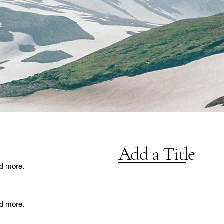
Add a Title
nd more.
nd more.