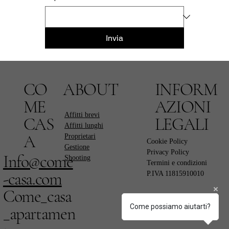
Invia
CO
ABOUT
INFORM
ME
AZIONI
Affitti brevi
CAS
LEGALI
Affitti lunghi
A
Proprietari
Cookie Policy
Gestione
Privacy Policy
Info@come
Shooting
Termini e condizioni
-casa.com
P.IVA 11815910010
Come_casa
Come possiamo aiutarti?
_apartamen