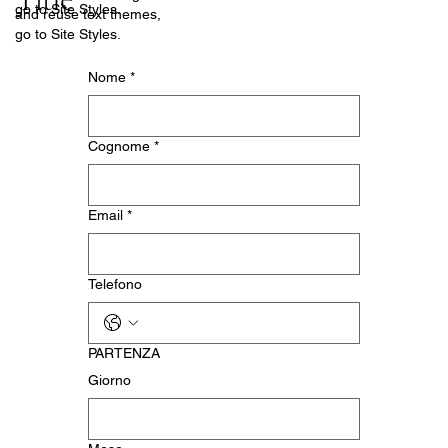
go to Site Styles.
and reuse text themes,
go to Site Styles.
Nome
*
Cognome
*
Email
*
Telefono
PARTENZA
Giorno