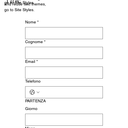
go to Site Styles.
and reuse text themes,
go to Site Styles.
Nome
*
Cognome
*
Email
*
Telefono
PARTENZA
Giorno