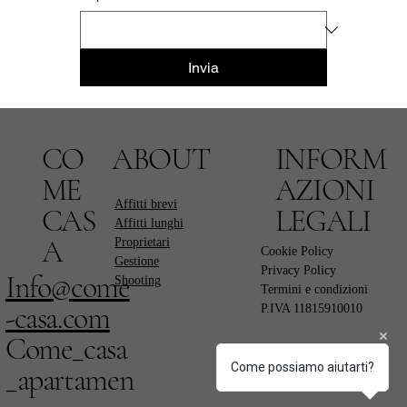
Invia
CO
ABOUT
INFORM
ME
AZIONI
Affitti brevi
CAS
LEGALI
Affitti lunghi
A
Proprietari
Cookie Policy
Gestione
Privacy Policy
Info@come
Shooting
Termini e condizioni
-casa.com
P.IVA 11815910010
Come_casa
Come possiamo aiutarti?
_apartamen