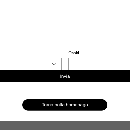
Ospiti
Invia
Torna nella homepage