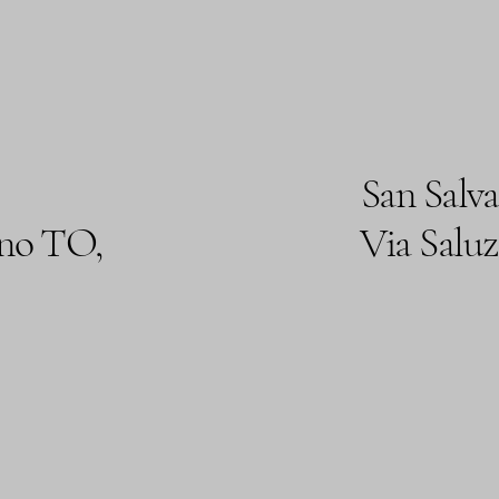
San Salv
ino TO,
Via Saluz