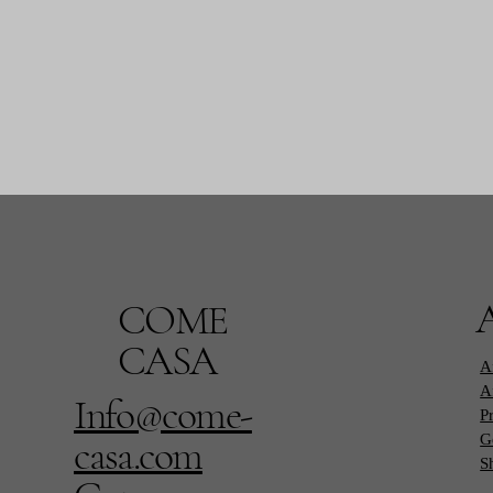
COME
CASA
Af
Af
Info@come-
P
casa.com
G
S