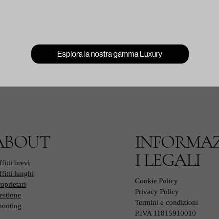
Esplora la nostra gamma Luxury
ABOUT
INFORMA
I LEGALI
fitti brevi
fitti lunghi
Cookie Policy
roprietari
Privacy Policy
estione
Termini e condizioni
hooting
P.IVA 11815910010