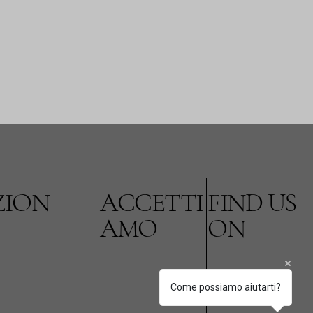
ZION
ACCETTI
FIND US
AMO
ON
Come possiamo aiutarti?